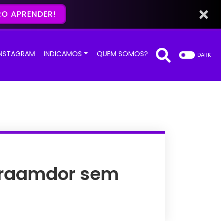
O APRENDER!
INSTAGRAM
INDICAMOS
QUEM SOMOS?
DARK
graamdor sem