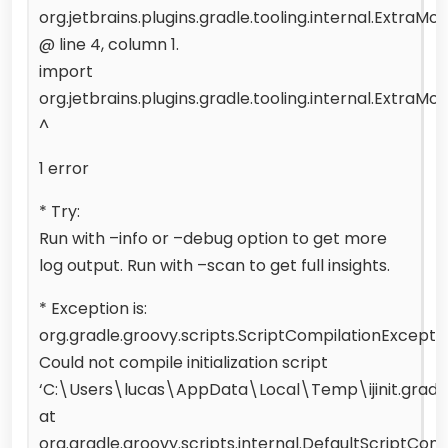
org.jetbrains.plugins.gradle.tooling.internal.ExtraMod
@ line 4, column 1.
import
org.jetbrains.plugins.gradle.tooling.internal.ExtraMod
^
1 error
* Try:
Run with –info or –debug option to get more
log output. Run with –scan to get full insights.
* Exception is:
org.gradle.groovy.scripts.ScriptCompilationExceptio
Could not compile initialization script
‘C:\Users\lucas\AppData\Local\Temp\ijinit.gradle
at
org.gradle.groovy.scripts.internal.DefaultScriptCo