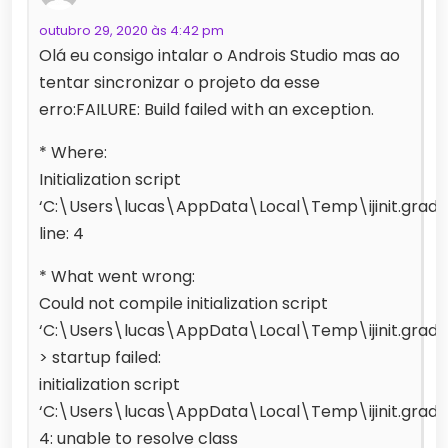
outubro 29, 2020 às 4:42 pm
Olá eu consigo intalar o Androis Studio mas ao
tentar sincronizar o projeto da esse
erro:FAILURE: Build failed with an exception.
* Where:
Initialization script
‘C:\Users\lucas\AppData\Local\Temp\ijinit.gradle
line: 4
* What went wrong:
Could not compile initialization script
‘C:\Users\lucas\AppData\Local\Temp\ijinit.gradle
> startup failed:
initialization script
‘C:\Users\lucas\AppData\Local\Temp\ijinit.gradle
4: unable to resolve class