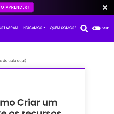
O APRENDER!
INSTAGRAM
INDICAMOS
QUEM SOMOS?
DARK
s da aula aqui)
omo Criar um
xe os recursos