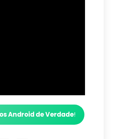
vos Android de Verdade
!