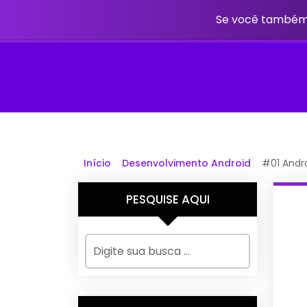
Se você também 
Início
Desenvolvimento Android
#01 Andro
PESQUISE AQUI